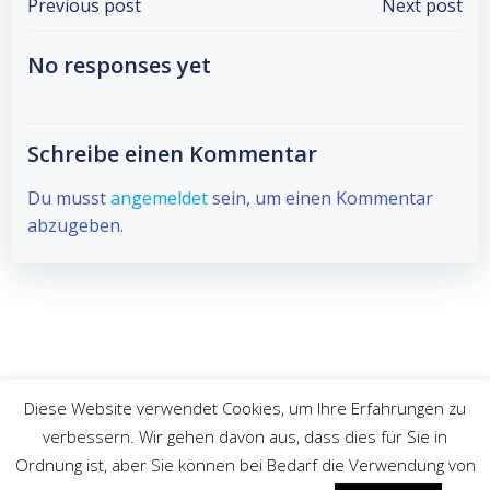
Post
Post
Previous post
Next post
navigation
navigation
No responses yet
Schreibe einen Kommentar
Du musst
angemeldet
sein, um einen Kommentar
abzugeben.
Diese Website verwendet Cookies, um Ihre Erfahrungen zu
verbessern. Wir gehen davon aus, dass dies für Sie in
© 2026 Athalon e.V.. Created for free using WordPress
Ordnung ist, aber Sie können bei Bedarf die Verwendung von
and
Colibri