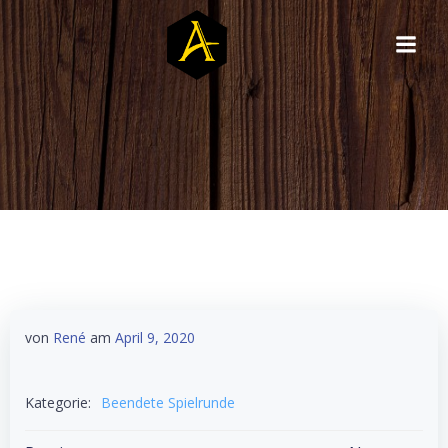
Zum
Inhalt
springen
von
René
am
April 9, 2020
Kategorie:
Beendete Spielrunde