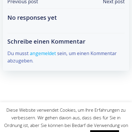
Post
Post
Previous post
Next post
navigation
navigation
No responses yet
Schreibe einen Kommentar
Du musst
angemeldet
sein, um einen Kommentar
abzugeben.
Diese Website verwendet Cookies, um Ihre Erfahrungen zu
verbessern. Wir gehen davon aus, dass dies für Sie in
© 2026 Athalon e.V.. Created for free using WordPress
Ordnung ist, aber Sie können bei Bedarf die Verwendung von
and
Colibri