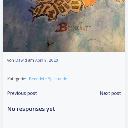
von
Dawid
am
April 9, 2020
Kategorie:
Beendete Spielrunde
Post
Post
Previous post
Next post
navigation
navigation
No responses yet